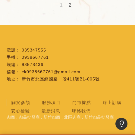
1
2
035347555
0938667761
93578436
ck0938667761@gmail.com
新竹市北區經國路一段411號B1-005號
關於彥頡
服務項目
門市據點
線上訂購
安心檢驗
最新消息
聯絡我們
肉商
肉品批發商
新竹肉商
北區肉商
新竹肉品批發商